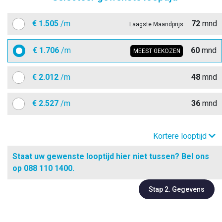
€
1.505
/m
72
mnd
Laagste Maandprijs
€
1.706
/m
60
mnd
MEEST GEKOZEN
€
2.012
/m
48
mnd
€
2.527
/m
36
mnd
Kortere looptijd
Staat uw gewenste looptijd hier niet tussen? Bel ons
op 088 110 1400.
Stap 2. Gegevens