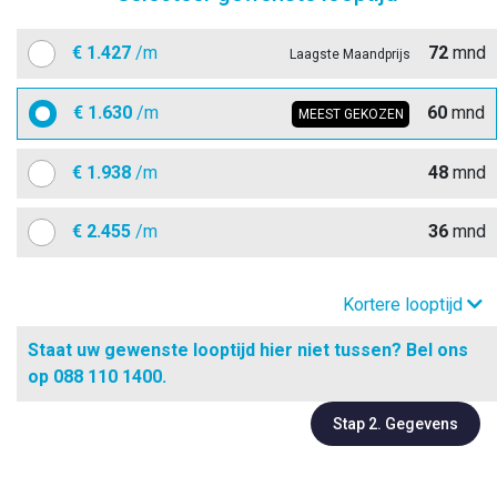
€
1.427
/m
72
mnd
Laagste Maandprijs
€
1.630
/m
60
mnd
MEEST GEKOZEN
€
1.938
/m
48
mnd
€
2.455
/m
36
mnd
Kortere looptijd
Staat uw gewenste looptijd hier niet tussen? Bel ons
op 088 110 1400.
Stap 2. Gegevens