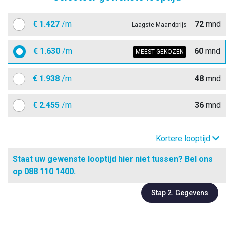
€
1.427
/m
72
mnd
Laagste Maandprijs
€
1.630
/m
60
mnd
MEEST GEKOZEN
€
1.938
/m
48
mnd
€
2.455
/m
36
mnd
Kortere looptijd
Staat uw gewenste looptijd hier niet tussen? Bel ons
op 088 110 1400.
Stap 2. Gegevens